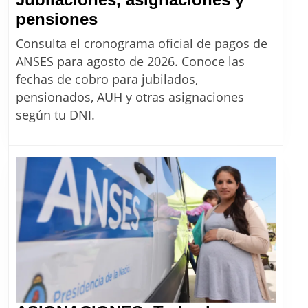
ANSES:
pensiones
Cronograma
Consulta el cronograma oficial de pagos de
completo
ANSES para agosto de 2026. Conoce las
de
fechas de cobro para jubilados,
pagos
pensionados, AUH y otras asignaciones
agosto
según tu DNI.
2026.
Jubilaciones,
asignaciones
y
pensiones