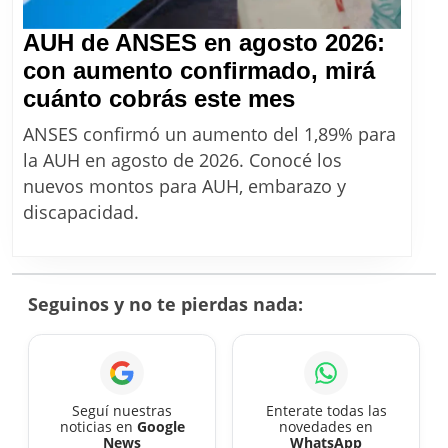
y
embarazo
AUH de ANSES en agosto 2026:
con aumento confirmado, mirá
AUH
cuánto cobrás este mes
de
ANSES confirmó un aumento del 1,89% para
ANSES
la AUH en agosto de 2026. Conocé los
en
nuevos montos para AUH, embarazo y
agosto
discapacidad.
2026:
con
aumento
Seguinos y no te pierdas nada:
confirmado,
mirá
cuánto
cobrás
Seguí nuestras
Enterate todas las
noticias en
Google
novedades en
este
News
WhatsApp