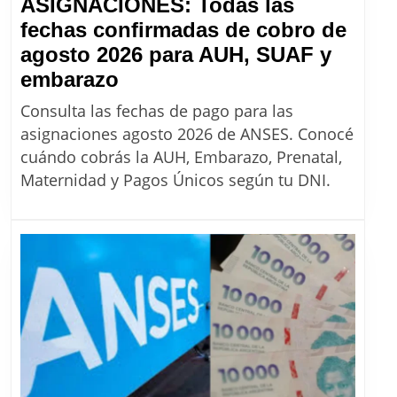
ASIGNACIONES: Todas las
fechas confirmadas de cobro de
agosto 2026 para AUH, SUAF y
ASIGNACIONES:
embarazo
Todas
Consulta las fechas de pago para las
las
asignaciones agosto 2026 de ANSES. Conocé
fechas
cuándo cobrás la AUH, Embarazo, Prenatal,
confirmadas
Maternidad y Pagos Únicos según tu DNI.
de
cobro
de
agosto
2026
para
AUH,
SUAF