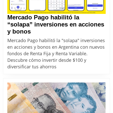
Mercado Pago habilitó la
“solapa” inversiones en acciones
Mercado
y bonos
Pago
Mercado Pago habilitó la "solapa" inversiones
habilitó
en acciones y bonos en Argentina con nuevos
la
fondos de Renta Fija y Renta Variable.
“solapa”
Descubre cómo invertir desde $100 y
inversiones
diversificar tus ahorros
en
acciones
y
bonos