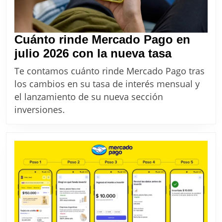
Cuánto rinde Mercado Pago en
Cuánto
julio 2026 con la nueva tasa
rinde
Te contamos cuánto rinde Mercado Pago tras
Mercado
los cambios en su tasa de interés mensual y
Pago
el lanzamiento de su nueva sección
en
inversiones.
julio
2026
con
la
nueva
tasa