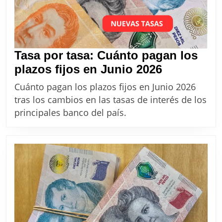
Tasa por tasa: Cuánto pagan los
Tasa
plazos fijos en Junio 2026
por
Cuánto pagan los plazos fijos en Junio 2026
tasa:
tras los cambios en las tasas de interés de los
Cuánto
principales banco del país.
pagan
los
plazos
fijos
en
Junio
2026