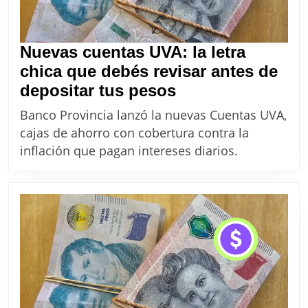
Nuevas cuentas UVA: la letra
chica que debés revisar antes de
Nuevas
depositar tus pesos
cuentas
Banco Provincia lanzó la nuevas Cuentas UVA,
UVA:
cajas de ahorro con cobertura contra la
la
inflación que pagan intereses diarios.
letra
chica
que
debés
revisar
antes
de
depositar