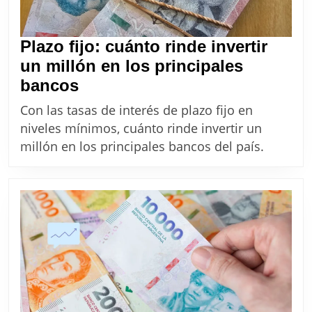
tus
pesos
Plazo fijo: cuánto rinde invertir
un millón en los principales
Plazo
bancos
fijo:
Con las tasas de interés de plazo fijo en
cuánto
niveles mínimos, cuánto rinde invertir un
rinde
millón en los principales bancos del país.
invertir
un
millón
en
los
principales
bancos