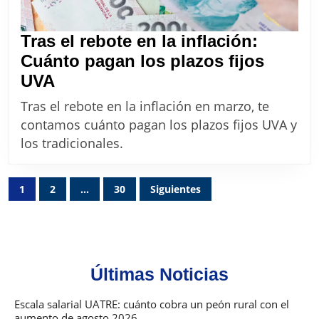
Tras el rebote en la inflación:
Cuánto pagan los plazos fijos
Tras
UVA
el
Tras el rebote en la inflación en marzo, te
rebote
contamos cuánto pagan los plazos fijos UVA y
en
los tradicionales.
la
inflación:
Paginación
1
2
…
30
Siguientes
Cuánto
de
pagan
entradas
los
plazos
Últimas Noticias
fijos
UVA
Escala salarial UATRE: cuánto cobra un peón rural con el
aumento de agosto 2026