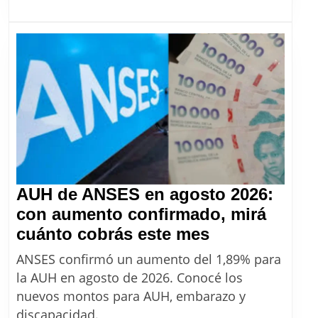
Compras:
cómo
aprovechar
las
18
cuotas
sin
interés
AUH de ANSES en agosto 2026:
con aumento confirmado, mirá
AUH
cuánto cobrás este mes
de
ANSES confirmó un aumento del 1,89% para
ANSES
la AUH en agosto de 2026. Conocé los
en
nuevos montos para AUH, embarazo y
agosto
discapacidad.