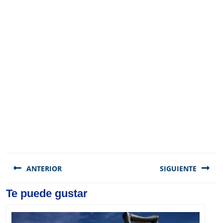
Navegación
de
ANTERIOR
SIGUIENTE
entradas
Previous
Te puede gustar
Next
post:
post: