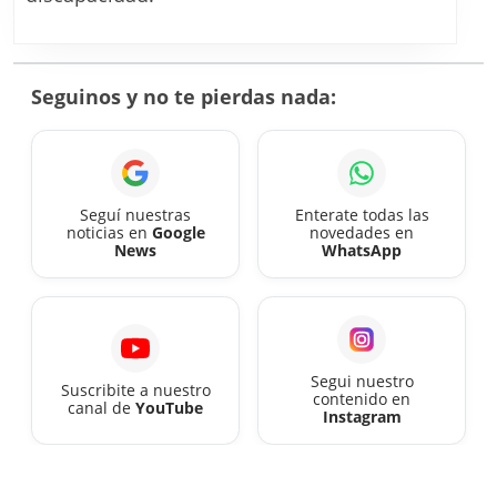
2026:
con
aumento
Seguinos y no te pierdas nada:
confirmado,
mirá
cuánto
cobrás
Seguí nuestras
Enterate todas las
noticias en
Google
novedades en
este
News
WhatsApp
mes
Segui nuestro
Suscribite a nuestro
contenido en
canal de
YouTube
Instagram