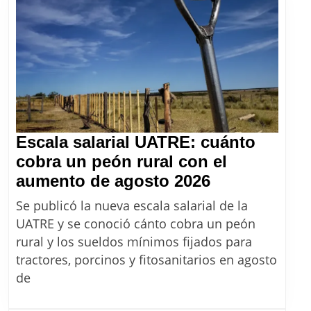
Escala salarial UATRE: cuánto
cobra un peón rural con el
Escala
aumento de agosto 2026
salarial
Se publicó la nueva escala salarial de la
UATRE:
UATRE y se conoció cánto cobra un peón
cuánto
rural y los sueldos mínimos fijados para
cobra
tractores, porcinos y fitosanitarios en agosto
un
de
peón