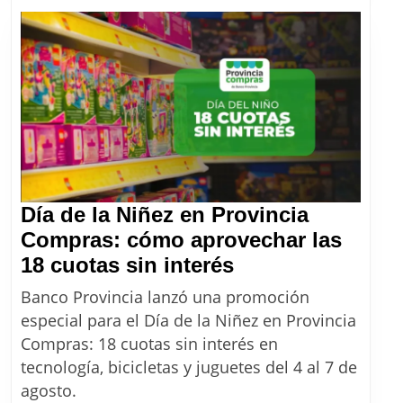
rural
con
el
aumento
de
agosto
2026
Día de la Niñez en Provincia
Compras: cómo aprovechar las
Día
18 cuotas sin interés
de
Banco Provincia lanzó una promoción
la
especial para el Día de la Niñez en Provincia
Niñez
Compras: 18 cuotas sin interés en
en
tecnología, bicicletas y juguetes del 4 al 7 de
Provincia
agosto.