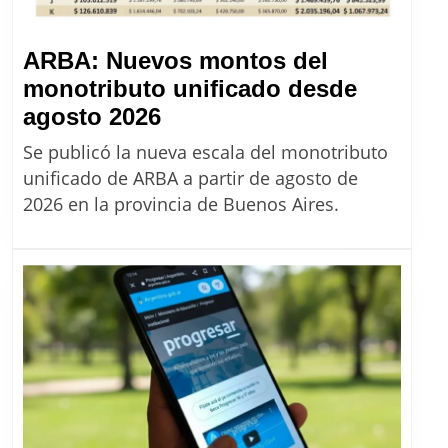
2026
ARBA: Nuevos montos del
monotributo unificado desde
ARBA:
agosto 2026
Nuevos
Se publicó la nueva escala del monotributo
montos
unificado de ARBA a partir de agosto de
del
2026 en la provincia de Buenos Aires.
monotributo
unificado
desde
agosto
2026