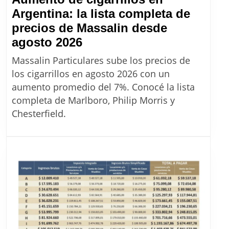
Argentina: la lista completa de
precios de Massalin desde
Aumento
agosto 2026
de
Massalin Particulares sube los precios de
cigarrillos
los cigarrillos en agosto 2026 con un
en
aumento promedio del 7%. Conocé la lista
Argentina:
completa de Marlboro, Philip Morris y
la
Chesterfield.
lista
completa
de
precios
de
Massalin
desde
agosto