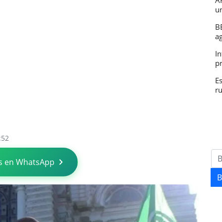
A
u
B
a
In
p
E
r
:52
s en WhatsApp
B