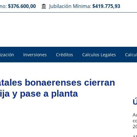
imo:
$376.600,00
Jubilación Mínima:
$419.775,93
ización
Inversiones
Créditos
Calculos Legales
Calcu
tales bonaerenses cierran
ja y pase a planta
Ú
Au
c
2