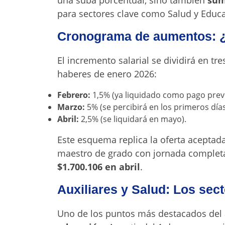
una suba porcentual, sino también
sum
para sectores clave como Salud y Educ
Cronograma de aumentos: 
El incremento salarial se dividirá en tr
haberes de enero 2026:
Febrero:
1,5% (ya liquidado como pago preve
Marzo:
5% (se percibirá en los primeros días 
Abril:
2,5% (se liquidará en mayo).
Este esquema replica la oferta aceptad
maestro de grado con jornada completa
$1.700.106 en abril
.
Auxiliares y Salud:
Los sect
Uno de los puntos más destacados del 