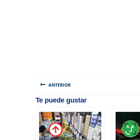
Navegación
de
ANTERIOR
entradas
Previous
Te puede gustar
post: