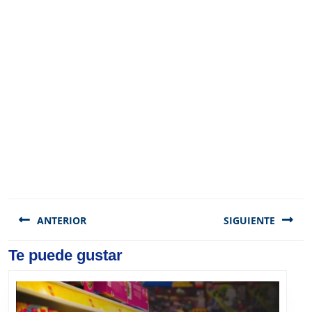
Navegación
de
ANTERIOR
SIGUIENTE
entradas
Previous
Te puede gustar
Next
post:
post: