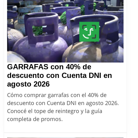
aprovechar
las
18
cuotas
sin
interés
GARRAFAS con 40% de
descuento con Cuenta DNI en
GARRAFAS
agosto 2026
con
Cómo comprar garrafas con el 40% de
40%
descuento con Cuenta DNI en agosto 2026.
de
Conocé el tope de reintegro y la guía
descuento
completa de promos.
con
Cuenta