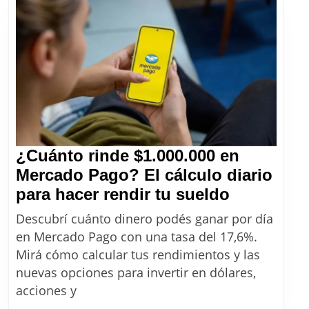
DNI
en
agosto
2026
¿Cuánto rinde $1.000.000 en
Mercado Pago? El cálculo diario
¿Cuánto
para hacer rendir tu sueldo
rinde
Descubrí cuánto dinero podés ganar por día
$1.000.00
en Mercado Pago con una tasa del 17,6%.
en
Mirá cómo calcular tus rendimientos y las
Mercado
nuevas opciones para invertir en dólares,
Pago?
acciones y