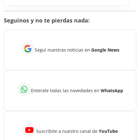
El
cálculo
diario
Seguinos y no te pierdas nada:
para
hacer
rendir
Seguí nuestras noticias en
Google News
tu
sueldo
Enterate todas las novedades en
WhatsApp
Suscribite a nuestro canal de
YouTube