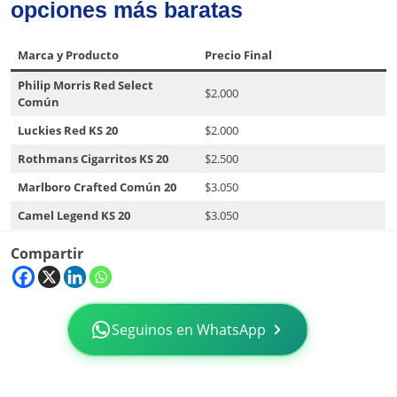
opciones más baratas
Marca y Producto
Precio Final
Philip Morris Red Select
$2.000
Común
Luckies Red KS 20
$2.000
Rothmans Cigarritos KS 20
$2.500
Marlboro Crafted Común 20
$3.050
Camel Legend KS 20
$3.050
Compartir
Seguinos en WhatsApp