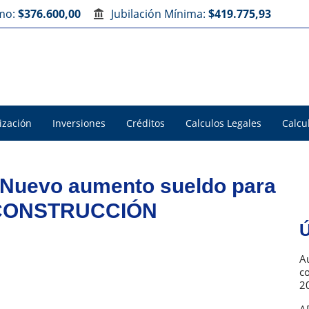
imo:
$376.600,00
Jubilación Mínima:
$419.775,93
ización
Inversiones
Créditos
Calculos Legales
Calcu
 Nuevo aumento sueldo para
la CONSTRUCCIÓN
Ú
Au
c
2