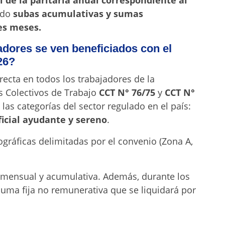
de la paritaria anual correspondiente al
ndo
subas acumulativas y sumas
es meses.
ores se ven beneficiados con el
26?
recta en todos los trabajadores de la
s Colectivos de Trabajo
CCT N° 76/75
y
CCT N°
 las categorías del sector regulado en el país:
oficial ayudante y sereno
.
ográficas delimitadas por el convenio (Zona A,
 mensual y acumulativa
. Además, durante los
suma fija no remunerativa que se liquidará por