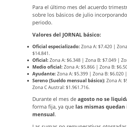
Para el último mes del acuerdo trimestr
sobre los básicos de julio incorporand
periodo
.
Valores del JORNAL básico:
Oficial especializado:
Zona A: $7.420 | Zona 
$14.841.
Oficial:
Zona A: $6.348 | Zona B: $7.049 | Zo
Medio oficial:
Zona A: $5.866 | Zona B: $6.50
Ayudante:
Zona A: $5.399 | Zona B: $6.020 |
Sereno (Sueldo mensual básico):
Zona A: $9
Zona C Austral: $1.961.716.
Durante el mes de
agosto no se liqui
forma fija, ya que
las mismas quedan i
mensual
.
Las sumas no remunerativas otorgadas e