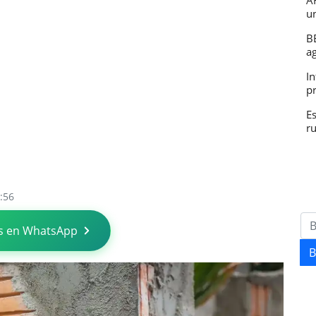
A
u
B
a
In
p
E
r
:56
s en WhatsApp
B