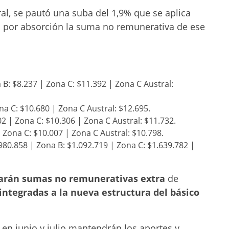
al, se pautó una suba del 1,9% que se aplica
o por absorción la suma no remunerativa de ese
B: $8.237 | Zona C: $11.392 | Zona C Austral:
na C: $10.680 | Zona C Austral: $12.695.
2 | Zona C: $10.306 | Zona C Austral: $11.732.
 Zona C: $10.007 | Zona C Austral: $10.798.
80.858 | Zona B: $1.092.719 | Zona C: $1.639.782 |
darán sumas no remunerativas extra
de
ntegradas a la nueva estructura del básico
n junio y julio mantendrán los aportes y