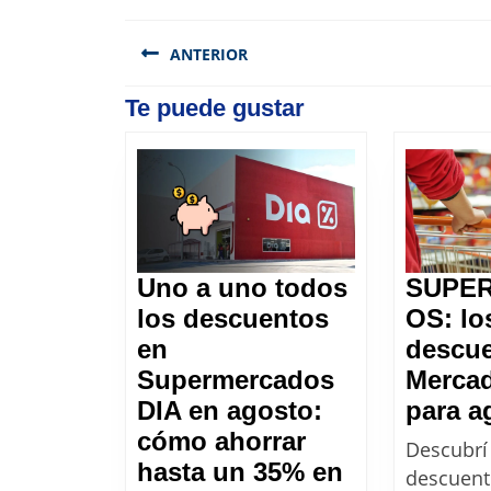
Navegación
de
ANTERIOR
entradas
Previous
Te puede gustar
post:
SUPE
Uno a uno todos
OS: lo
los descuentos
descue
en
Merca
Supermercados
para a
DIA en agosto:
cómo ahorrar
Descubrí
hasta un 35% en
descuent