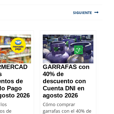
SIGUIENTE
Next
post:
RMERCAD
GARRAFAS con
s
40% de
ntos de
descuento con
do Pago
Cuenta DNI en
SUPERMERCADOS:
GARRAFAS
gosto 2026
agosto 2026
los
con
 los
Cómo comprar
descuentos
40%
os de
garrafas con el 40% de