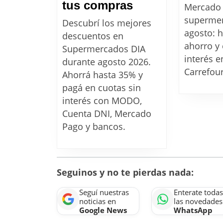
Uno
tus compras
Mercado
a
superme
Descubrí los mejores
uno
agosto: 
descuentos en
ahorro y 
todos
Supermercados DIA
interés e
los
durante agosto 2026.
Carrefour
descuentos
Ahorrá hasta 35% y
pagá en cuotas sin
en
interés con MODO,
Supermercados
Cuenta DNI, Mercado
DIA
Pago y bancos.
en
agosto:
cómo
ahorrar
Seguinos y no te pierdas nada:
hasta
Seguí nuestras
Enterate todas
un
noticias en
las novedades
Google News
WhatsApp
35%