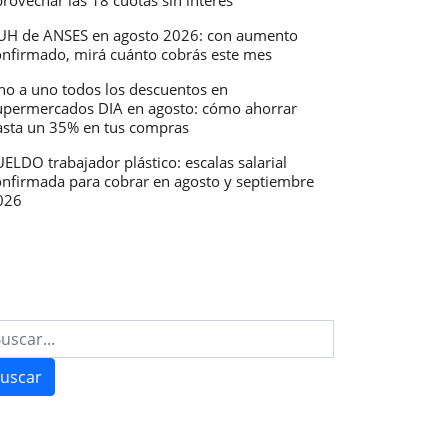
rovechar las 18 cuotas sin interés
UH de ANSES en agosto 2026: con aumento
onfirmado, mirá cuánto cobrás este mes
no a uno todos los descuentos en
upermercados DIA en agosto: cómo ahorrar
asta un 35% en tus compras
ELDO trabajador plástico: escalas salarial
onfirmada para cobrar en agosto y septiembre
026
uscar