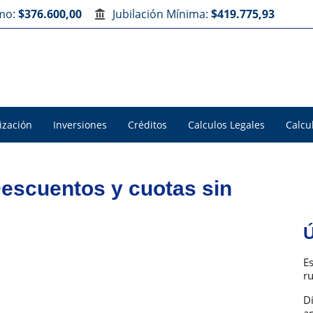
imo:
$376.600,00
Jubilación Mínima:
$419.775,93
ización
Inversiones
Créditos
Calculos Legales
Calcu
Descuentos y cuotas sin
Ú
E
r
D