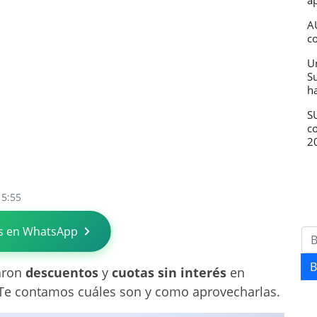
ap
A
c
U
S
h
SU
c
2
15:55
s en WhatsApp
B
aron
descuentos
y
cuotas sin interés
en
 Te contamos cuáles son y como aprovecharlas.