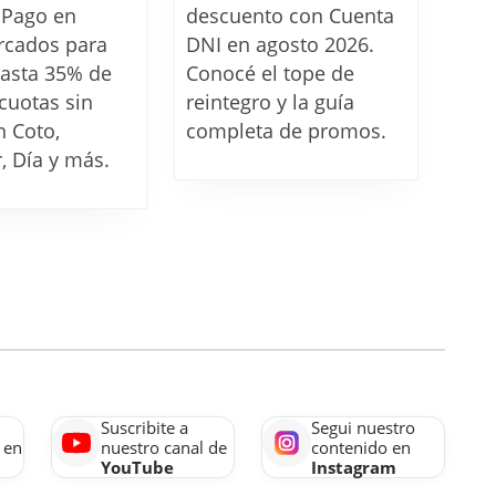
de
de
 Pago en
descuento con Cuenta
Mercado
descuento
rcados para
DNI en agosto 2026.
Pago
con
hasta 35% de
Conocé el tope de
cuotas sin
para
reintegro y la guía
Cuenta
n Coto,
completa de promos.
agosto
DNI
, Día y más.
2026
en
agosto
2026
Suscribite a
Segui nuestro
 en
nuestro canal de
contenido en
YouTube
Instagram