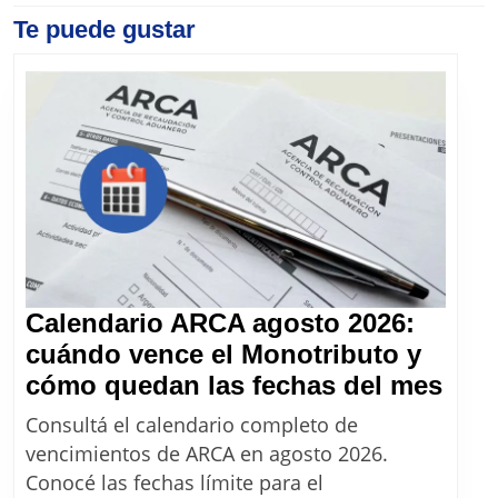
entradas
Previous
Te puede gustar
Next
post:
post:
Calendario ARCA agosto 2026:
cuándo vence el Monotributo y
Cale
cómo quedan las fechas del mes
ARC
Consultá el calendario completo de
ago
vencimientos de ARCA en agosto 2026.
2026
Conocé las fechas límite para el