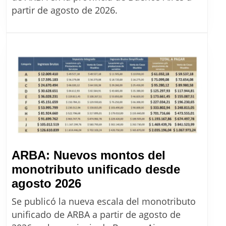
son
partir de agosto de 2026.
las
nuevas
escalas
de
ARBA
desde
agosto
2026
ARBA: Nuevos montos del
monotributo unificado desde
ARBA:
agosto 2026
Nuevos
Se publicó la nueva escala del monotributo
montos
unificado de ARBA a partir de agosto de
del