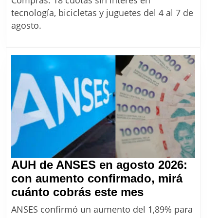
en
tecnología, bicicletas y juguetes del 4 al 7 de
Provincia
agosto.
Compras:
cómo
aprovechar
las
18
cuotas
sin
interés
AUH de ANSES en agosto 2026:
con aumento confirmado, mirá
AUH
cuánto cobrás este mes
de
ANSES confirmó un aumento del 1,89% para