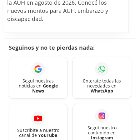
ANSES
la AUH en agosto de 2026. Conocé los
en
nuevos montos para AUH, embarazo y
agosto
discapacidad.
2026:
con
aumento
Seguinos y no te pierdas nada:
confirmado,
mirá
cuánto
cobrás
Seguí nuestras
Enterate todas las
noticias en
Google
novedades en
este
News
WhatsApp
mes
Segui nuestro
Suscribite a nuestro
contenido en
canal de
YouTube
Instagram