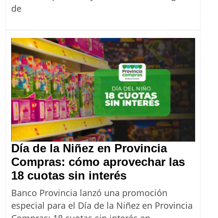
un
de
peón
rural
con
el
aumento
de
agosto
2026
Día de la Niñez en Provincia
Compras: cómo aprovechar las
Día
18 cuotas sin interés
de
Banco Provincia lanzó una promoción
la
especial para el Día de la Niñez en Provincia
Niñez
Compras: 18 cuotas sin interés en