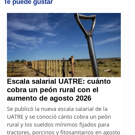
Previous
Te puede gustar
Next
post:
post:
Escala salarial UATRE: cuánto
cobra un peón rural con el
Escala
aumento de agosto 2026
salarial
Se publicó la nueva escala salarial de la
UATRE:
UATRE y se conoció cánto cobra un peón
cuánto
rural y los sueldos mínimos fijados para
cobra
tractores, porcinos y fitosanitarios en agosto