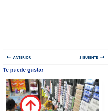
Navegación
de
ANTERIOR
SIGUIENTE
entradas
Previous
Te puede gustar
Next
post:
post: