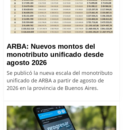
de
Massalin
desde
agosto
2026
ARBA: Nuevos montos del
monotributo unificado desde
ARBA:
agosto 2026
Nuevos
Se publicó la nueva escala del monotributo
montos
unificado de ARBA a partir de agosto de
del
2026 en la provincia de Buenos Aires.
monotributo
unificado
desde
agosto
2026