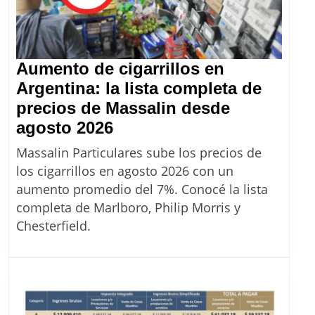
Aumento de cigarrillos en
Argentina: la lista completa de
precios de Massalin desde
Aumento
agosto 2026
de
Massalin Particulares sube los precios de
cigarrillos
los cigarrillos en agosto 2026 con un
en
aumento promedio del 7%. Conocé la lista
Argentina:
completa de Marlboro, Philip Morris y
la
Chesterfield.
lista
completa
de
precios