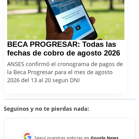
BECA PROGRESAR: Todas las
BEC
fechas de cobro de agosto 2026
PRO
ANSES confirmó el cronograma de pagos de
Toda
la Beca Progresar para el mes de agosto
las
2026 del 13 al 20 segun DNI
fech
de
cobr
Seguinos y no te pierdas nada:
de
agos
2026
Seguí nuestras noticias en
Google News