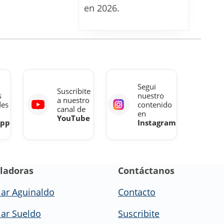
en 2026.
mutuales
hasta
diciembre
2026
con
nueva
Segui
Suscribite
modalidad
s
nuestro
a nuestro
des
contenido
canal de
en
YouTube
App
Instagram
ladoras
Contáctanos
lar Aguinaldo
Contacto
lar Sueldo
Suscribite