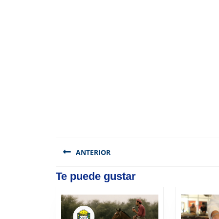
Navegación
de
ANTERIOR
entradas
Previous
Te puede gustar
post: