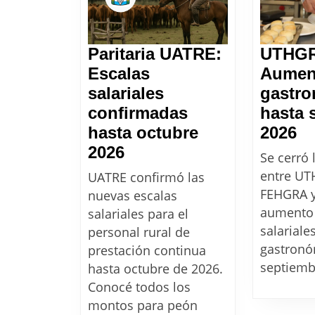
Paritaria UATRE:
UTHG
Escalas
Aumen
salariales
gastr
confirmadas
hasta 
U
hasta octubre
2026
Paritaria
A
2026
Se cerró 
UATRE:
pa
entre UT
UATRE confirmó las
Escalas
ga
FEHGRA y 
nuevas escalas
salariales
ha
aumento 
salariales para el
confirmadas
se
salariale
personal rural de
hasta
gastronó
20
prestación continua
septiemb
hasta octubre de 2026.
octubre
Conocé todos los
2026
montos para peón