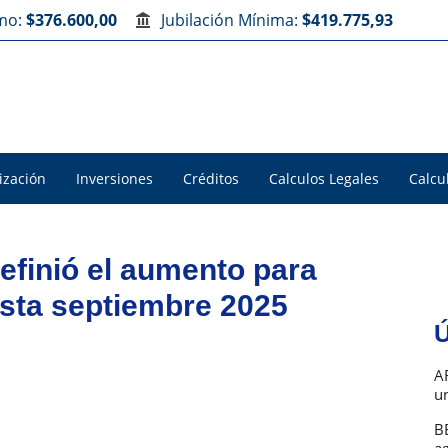
imo:
$376.600,00
Jubilación Mínima:
$419.775,93
ización
Inversiones
Créditos
Calculos Legales
Calcu
efinió el aumento para
sta septiembre 2025
Ú
A
u
B