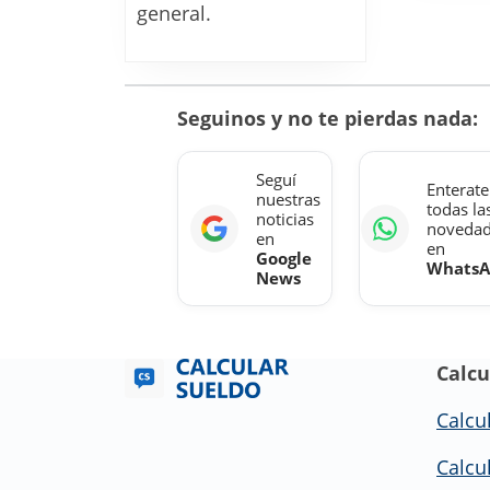
general.
Seguinos y no te pierdas nada:
Seguí
Enterate
nuestras
todas la
noticias
noveda
en
en
Google
Whats
News
Calcu
Calcu
Calcu