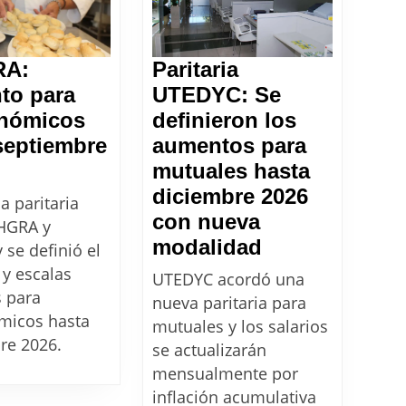
RA:
Paritaria
to para
UTEDYC: Se
onómicos
definieron los
septiembre
aumentos para
THGRA:
mutuales hasta
umento
diciembre 2026
la paritaria
ra
con nueva
HGRA y
stronómicos
Paritaria
modalidad
se definió el
sta
UTEDYC:
y escalas
UTEDYC acordó una
ptiembre
Se
s para
nueva paritaria para
micos hasta
26
definieron
mutuales y los salarios
re 2026.
los
se actualizarán
aumentos
mensualmente por
inflación acumulativa
para