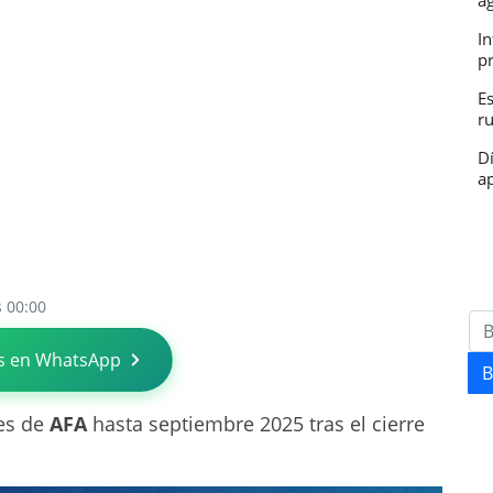
a
In
p
E
r
D
ap
s 00:00
s en WhatsApp
B
es de
AFA
hasta septiembre 2025 tras el cierre