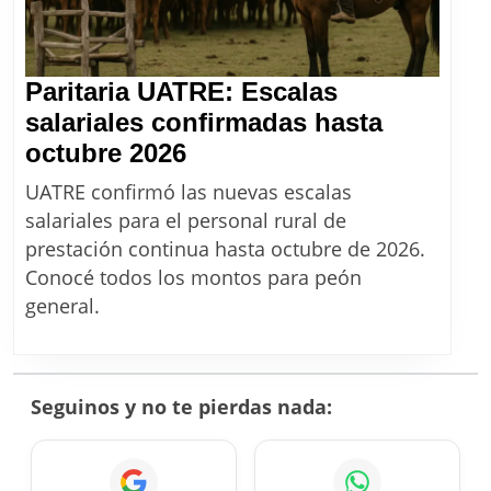
2026
Paritaria UATRE: Escalas
salariales confirmadas hasta
Paritaria
octubre 2026
UATRE:
UATRE confirmó las nuevas escalas
Escalas
salariales para el personal rural de
salariales
prestación continua hasta octubre de 2026.
confirmadas
Conocé todos los montos para peón
hasta
general.
octubre
2026
Seguinos y no te pierdas nada: