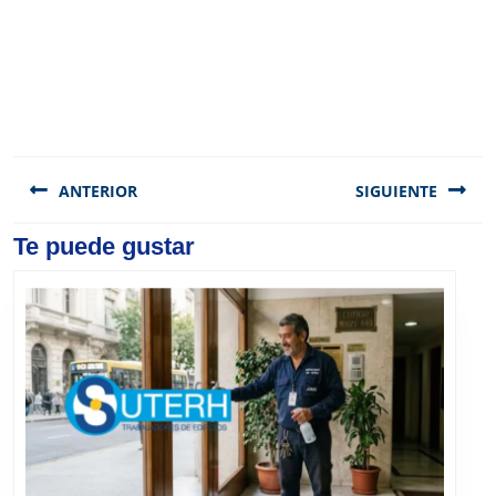
Navegación
de
ANTERIOR
SIGUIENTE
entradas
Previous
Te puede gustar
Next
post:
post: