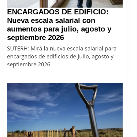
ENCARGADOS DE EDIFICIO:
Nueva escala salarial con
aumentos para julio, agosto y
ENCARGADOS
septiembre 2026
DE
SUTERH: Mirá la nueva escala salarial para
EDIFICIO:
encargados de edificios de julio, agosto y
Nueva
septiembre 2026.
escala
salarial
con
aumentos
para
julio,
agosto
y