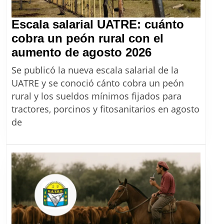
septiembre
2026
Escala salarial UATRE: cuánto
cobra un peón rural con el
Escala
aumento de agosto 2026
salarial
Se publicó la nueva escala salarial de la
UATRE:
UATRE y se conoció cánto cobra un peón
cuánto
rural y los sueldos mínimos fijados para
cobra
tractores, porcinos y fitosanitarios en agosto
un
de
peón
rural
con
el
aumento
de
agosto