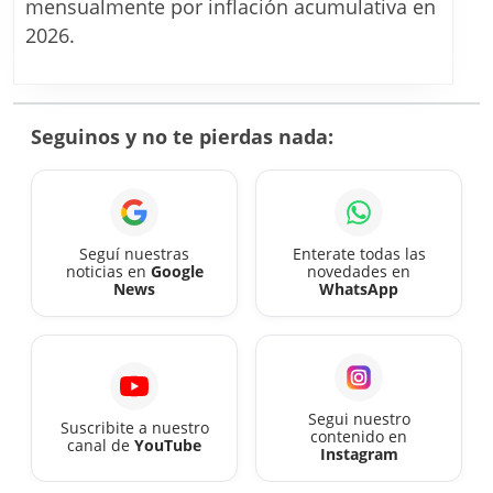
definieron
mensualmente por inflación acumulativa en
los
2026.
aumentos
para
mutuales
Seguinos y no te pierdas nada:
hasta
diciembre
2026
con
Seguí nuestras
Enterate todas las
noticias en
Google
novedades en
nueva
News
WhatsApp
modalidad
Segui nuestro
Suscribite a nuestro
contenido en
canal de
YouTube
Instagram