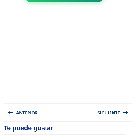
Navegación
de
ANTERIOR
SIGUIENTE
entradas
Previous
Te puede gustar
Next
post:
post: