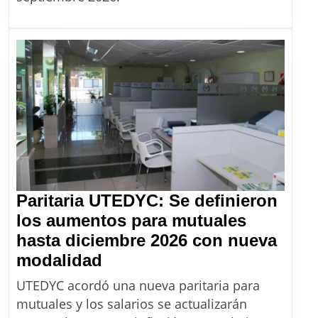
escala
salarial
con
aumentos
para
julio,
agosto
y
septiembre
2026
Paritaria UTEDYC: Se definieron
los aumentos para mutuales
hasta diciembre 2026 con nueva
Paritaria
modalidad
UTEDYC:
UTEDYC acordó una nueva paritaria para
Se
mutuales y los salarios se actualizarán