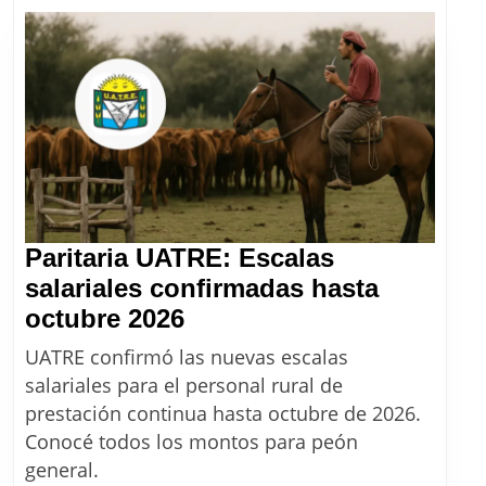
Paritaria UATRE: Escalas
salariales confirmadas hasta
Paritaria
octubre 2026
UATRE:
UATRE confirmó las nuevas escalas
Escalas
salariales para el personal rural de
salariales
prestación continua hasta octubre de 2026.
confirmadas
Conocé todos los montos para peón
hasta
general.