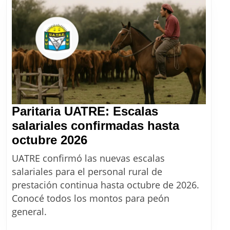
Paritaria UATRE: Escalas
salariales confirmadas hasta
Paritaria
octubre 2026
UATRE:
UATRE confirmó las nuevas escalas
Escalas
salariales para el personal rural de
salariales
prestación continua hasta octubre de 2026.
confirmadas
Conocé todos los montos para peón
hasta
general.
octubre