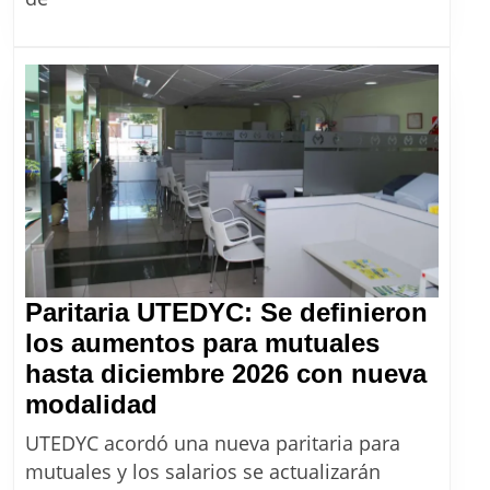
peón
rural
con
el
aumento
de
agosto
2026
Paritaria UTEDYC: Se definieron
los aumentos para mutuales
hasta diciembre 2026 con nueva
Paritaria
modalidad
UTEDYC:
UTEDYC acordó una nueva paritaria para
Se
mutuales y los salarios se actualizarán