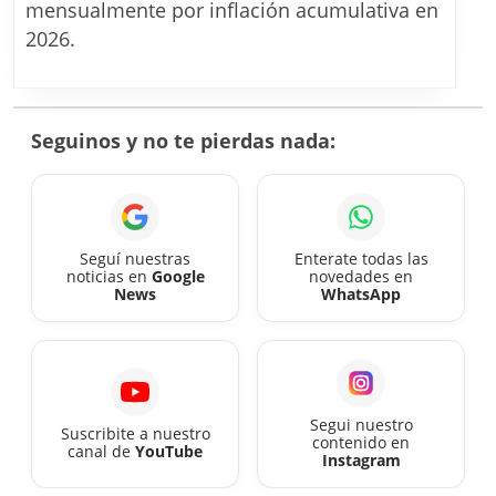
definieron
mensualmente por inflación acumulativa en
los
2026.
aumentos
para
mutuales
Seguinos y no te pierdas nada:
hasta
diciembre
2026
con
Seguí nuestras
Enterate todas las
noticias en
Google
novedades en
nueva
News
WhatsApp
modalidad
Segui nuestro
Suscribite a nuestro
contenido en
canal de
YouTube
Instagram