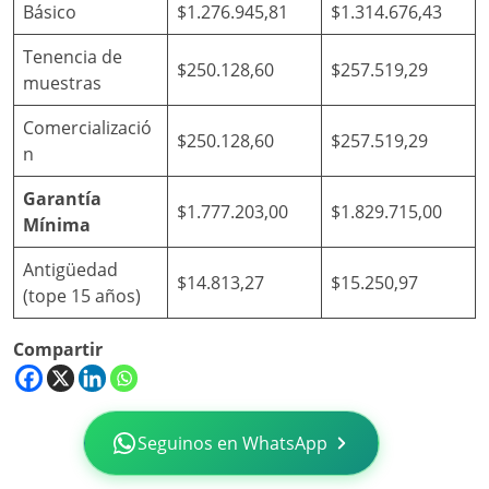
Básico
$1.276.945,81
$1.314.676,43
Tenencia de
$250.128,60
$257.519,29
muestras
Comercializació
$250.128,60
$257.519,29
n
Garantía
$1.777.203,00
$1.829.715,00
Mínima
Antigüedad
$14.813,27
$15.250,97
(tope 15 años)
Compartir
Seguinos en WhatsApp