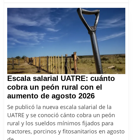
2026
Escala salarial UATRE: cuánto
cobra un peón rural con el
Escala
aumento de agosto 2026
salarial
Se publicó la nueva escala salarial de la
UATRE:
UATRE y se conoció cánto cobra un peón
cuánto
rural y los sueldos mínimos fijados para
cobra
tractores, porcinos y fitosanitarios en agosto
un
de