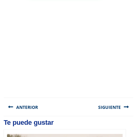
Navegación
de
ANTERIOR
SIGUIENTE
entradas
Previous
Te puede gustar
Next
post:
post: