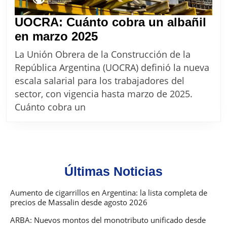
UOCRA: Cuánto cobra un albañil
UOCRA:
en marzo 2025
Cuánto
La Unión Obrera de la Construcción de la
cobra
República Argentina (UOCRA) definió la nueva
un
escala salarial para los trabajadores del
albañil
sector, con vigencia hasta marzo de 2025.
en
Cuánto cobra un
marzo
2025
Últimas Noticias
Aumento de cigarrillos en Argentina: la lista completa de
precios de Massalin desde agosto 2026
ARBA: Nuevos montos del monotributo unificado desde