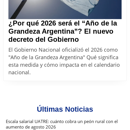
¿Por qué 2026 será el “Año de la
Grandeza Argentina”? El nuevo
¿Por
decreto del Gobierno
qué
El Gobierno Nacional oficializó el 2026 como
2026
"Año de la Grandeza Argentina" Qué significa
será
esta medida y cómo impacta en el calendario
el
nacional.
“Año
de
la
Grandeza
Últimas Noticias
Argentina”?
El
Escala salarial UATRE: cuánto cobra un peón rural con el
aumento de agosto 2026
nuevo