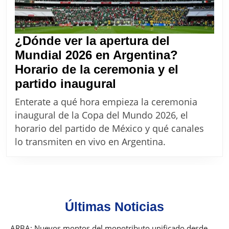
¿Dónde ver la apertura del
Mundial 2026 en Argentina?
Horario de la ceremonia y el
¿Dónde
partido inaugural
ver
Enterate a qué hora empieza la ceremonia
la
inaugural de la Copa del Mundo 2026, el
apertura
horario del partido de México y qué canales
del
lo transmiten en vivo en Argentina.
Mundial
2026
en
Argentina?
Últimas Noticias
Horario
de
ARBA: Nuevos montos del monotributo unificado desde