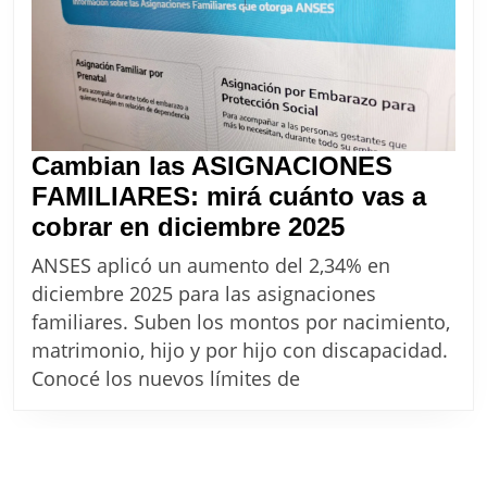
Cambian las ASIGNACIONES
FAMILIARES: mirá cuánto vas a
Cambian
cobrar en diciembre 2025
las
ANSES aplicó un aumento del 2,34% en
ASIGNACI
diciembre 2025 para las asignaciones
FAMILIARE
familiares. Suben los montos por nacimiento,
mirá
matrimonio, hijo y por hijo con discapacidad.
cuánto
Conocé los nuevos límites de
vas
a
cobrar