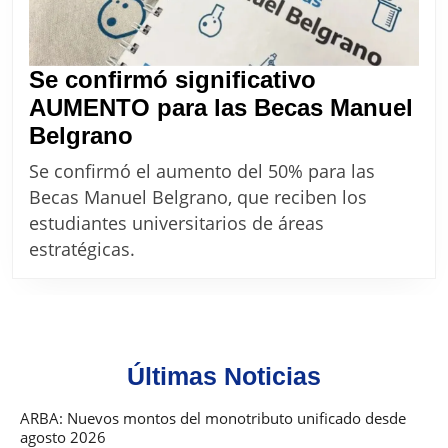
Se confirmó significativo
AUMENTO para las Becas Manuel
Se
Belgrano
confirmó
Se confirmó el aumento del 50% para las
significativo
Becas Manuel Belgrano, que reciben los
AUMENTO
estudiantes universitarios de áreas
para
estratégicas.
las
Becas
Manuel
Belgrano
Últimas Noticias
ARBA: Nuevos montos del monotributo unificado desde
agosto 2026