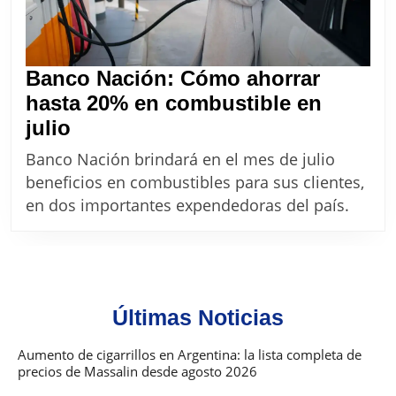
adherir
Banco Nación: Cómo ahorrar
hasta 20% en combustible en
Banco
julio
Nación:
Banco Nación brindará en el mes de julio
Cómo
beneficios en combustibles para sus clientes,
ahorrar
en dos importantes expendedoras del país.
hasta
20%
en
combustible
Últimas Noticias
en
julio
Aumento de cigarrillos en Argentina: la lista completa de
precios de Massalin desde agosto 2026