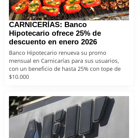
CARNICERÍAS: Banco
Hipotecario ofrece 25% de
CARNICERÍ
descuento en enero 2026
Banco
Banco Hipotecario renueva su promo
Hipotecario
mensual en Carnicarías para sus usuarios,
ofrece
con un beneficio de hasta 25% con tope de
25%
$10.000
de
descuento
en
enero
2026