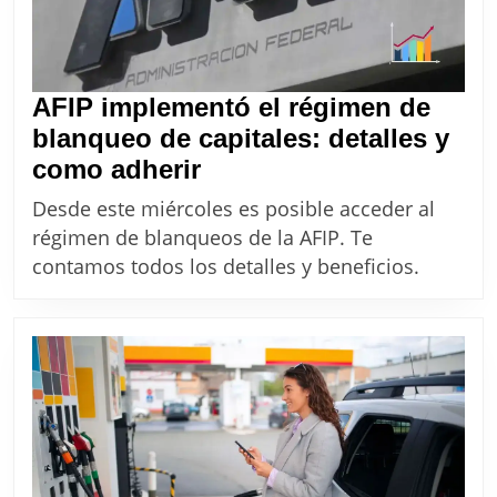
AFIP implementó el régimen de
blanqueo de capitales: detalles y
AFIP
como adherir
implementó
Desde este miércoles es posible acceder al
el
régimen de blanqueos de la AFIP. Te
régimen
contamos todos los detalles y beneficios.
de
blanqueo
de
capitales:
detalles
y
como