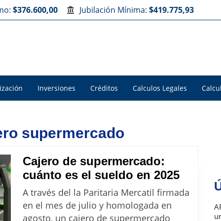
imo:
$376.600,00
Jubilación Mínima:
$419.775,93
ización
Inversiones
Créditos
Calculos Legales
Calcu
jero supermercado
Cajero de supermercado:
Cajero
cuánto es el sueldo en 2025
Ú
de
A través del la Paritaria Mercatil firmada
superm
en el mes de julio y homologada en
A
cuánto
u
agosto, un cajero de supermercado