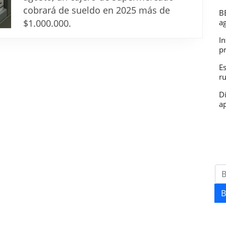
es
cobrará de sueldo en 2025 más de
B
el
$1.000.000.
a
sueldo
In
en
p
2025
E
r
D
ap
B