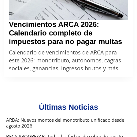
Vencimientos ARCA 2026:
Calendario completo de
Ven
impuestos para no pagar multas
AR
Calendario de vencimientos de ARCA para
2026
este 2026: monotributo, autónomos, cagras
Cale
sociales, ganancias, ingresos brutos y más
com
de
imp
para
Últimas Noticias
no
pag
ARBA: Nuevos montos del monotributo unificado desde
agosto 2026
mul
BECA PROGRESAR: Todas las fechas de cobro de agosto