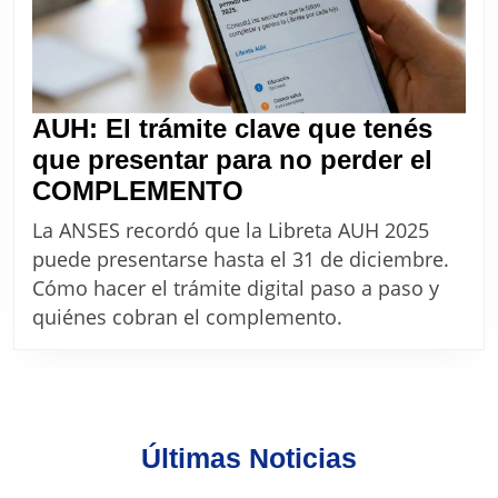
AUH: El trámite clave que tenés
que presentar para no perder el
AUH:
COMPLEMENTO
El
La ANSES recordó que la Libreta AUH 2025
trámite
puede presentarse hasta el 31 de diciembre.
clave
Cómo hacer el trámite digital paso a paso y
que
quiénes cobran el complemento.
tenés
que
presentar
para
Últimas Noticias
no