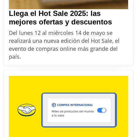
Llega el Hot Sale 2025: las
Llega
mejores ofertas y descuentos
el
Del lunes 12 al miércoles 14 de mayo se
Hot
realizará una nueva edición del Hot Sale, el
Sale
evento de compras online más grande del
2025:
país.
las
mejore
ofertas
y
descue