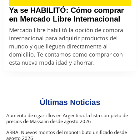
Ya se HABILITÓ: Cómo comprar
Ya
en Mercado Libre Internacional
se
Mercado libre habilitó la opción de compra
HABI
internacional para adquirir productos del
Cóm
mundo y que lleguen directamente al
comp
domicilio. Te contamos como comprar con
en
esta nueva modalidad y ahorrar.
Merc
Libre
Inter
Últimas Noticias
Aumento de cigarrillos en Argentina: la lista completa de
precios de Massalin desde agosto 2026
ARBA: Nuevos montos del monotributo unificado desde
agosto 2026