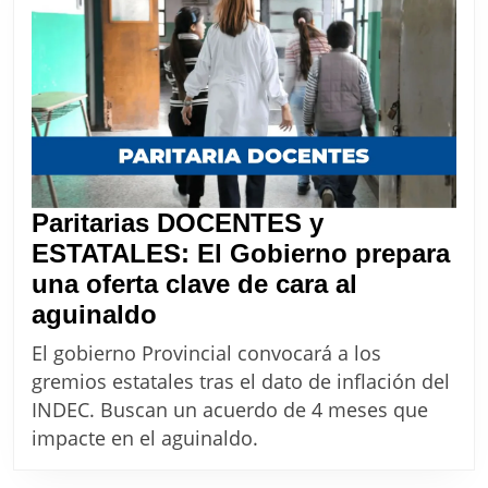
y
estatales
de
la
provincia
de
Buenos
Paritarias DOCENTES y
Aires
ESTATALES: El Gobierno prepara
una oferta clave de cara al
Paritarias
aguinaldo
DOCENTES
El gobierno Provincial convocará a los
y
gremios estatales tras el dato de inflación del
ESTATALES:
INDEC. Buscan un acuerdo de 4 meses que
El
impacte en el aguinaldo.
Gobierno