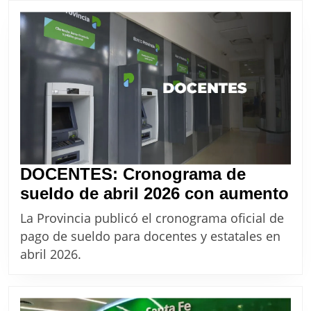
prepara
una
oferta
clave
de
cara
al
aguinaldo
DOCENTES: Cronograma de
DO
sueldo de abril 2026 con aumento
Cr
La Provincia publicó el cronograma oficial de
de
pago de sueldo para docentes y estatales en
su
abril 2026.
de
abr
20