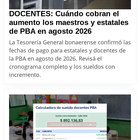
DOCENTES: Cuándo cobran el
aumento los maestros y estatales
DOCENTES:
de PBA en agosto 2026
Cuándo
La Tesorería General bonaerense confirmó las
cobran
fechas de pago para estatales y docentes de
el
la PBA en agosto de 2026. Revisá el
aumento
cronograma completo y los sueldos con
los
incremento.
maestros
y
estatales
de
PBA
en
agosto