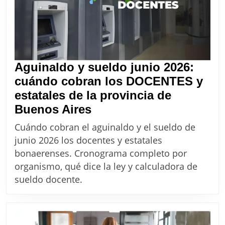
un
maestro
en
julio
y
Aguinaldo y sueldo junio 2026:
agosto
cuándo cobran los DOCENTES y
2026?
estatales de la provincia de
Aguinaldo
Buenos Aires
y
Cuándo cobran el aguinaldo y el sueldo de
sueldo
junio 2026 los docentes y estatales
junio
bonaerenses. Cronograma completo por
2026:
organismo, qué dice la ley y calculadora de
cuándo
sueldo docente.
cobran
los
DOCENTES