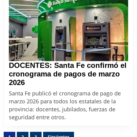
co
au
DOCENTES: Santa Fe confirmó el
cronograma de pagos de marzo
DOCENTES:
2026
Santa
Santa Fe publicó el cronograma de pago de
Fe
marzo 2026 para todos los estatales de la
confirmó
provincia: docentes, jubilados, fuerzas de
el
seguridad entre otros.
cronograma
de
Paginación
1
2
3
Siguientes