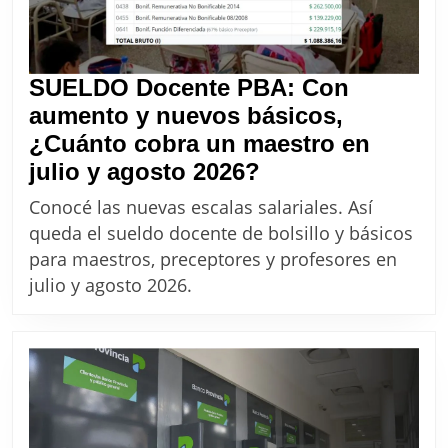
2026
SUELDO Docente PBA: Con
aumento y nuevos básicos,
¿Cuánto cobra un maestro en
SUELDO
julio y agosto 2026?
Docente
Conocé las nuevas escalas salariales. Así
PBA:
queda el sueldo docente de bolsillo y básicos
Con
para maestros, preceptores y profesores en
aumento
julio y agosto 2026.
y
nuevos
básicos,
¿Cuánto
cobra