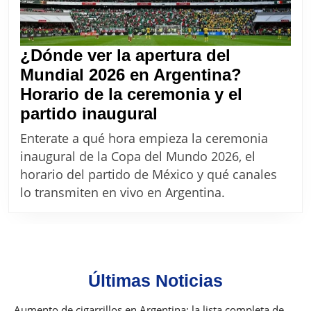
¿Dónde ver la apertura del
Mundial 2026 en Argentina?
Horario de la ceremonia y el
¿Dónde
partido inaugural
ver
Enterate a qué hora empieza la ceremonia
la
inaugural de la Copa del Mundo 2026, el
apertura
horario del partido de México y qué canales
del
lo transmiten en vivo en Argentina.
Mundial
2026
en
Argentina?
Últimas Noticias
Horario
de
Aumento de cigarrillos en Argentina: la lista completa de