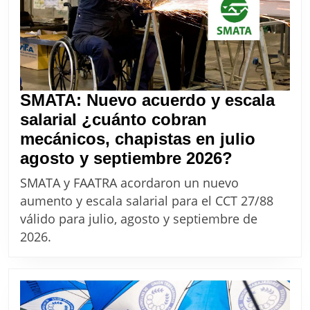
se
incorporan
los
$120.000
al
SMATA: Nuevo acuerdo y escala
básico
salarial ¿cuánto cobran
mecánicos, chapistas en julio
SMATA:
agosto y septiembre 2026?
Nuevo
SMATA y FAATRA acordaron un nuevo
acuerdo
aumento y escala salarial para el CCT 27/88
y
válido para julio, agosto y septiembre de
escala
2026.
salarial
¿cuánto
cobran