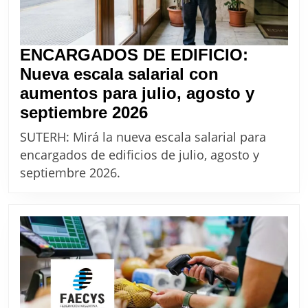
ENCARGADOS DE EDIFICIO:
Nueva escala salarial con
aumentos para julio, agosto y
ENCARGADOS
septiembre 2026
DE
SUTERH: Mirá la nueva escala salarial para
EDIFICIO:
encargados de edificios de julio, agosto y
Nueva
septiembre 2026.
escala
salarial
con
aumentos
para
julio,
agosto