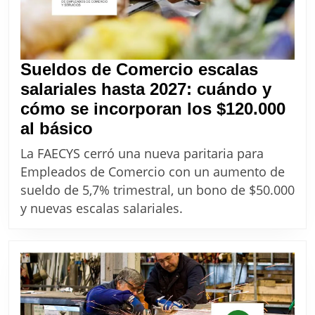
y
septiembre
2026
Sueldos de Comercio escalas
salariales hasta 2027: cuándo y
cómo se incorporan los $120.000
Sueldos
al básico
de
La FAECYS cerró una nueva paritaria para
Comercio
Empleados de Comercio con un aumento de
escalas
sueldo de 5,7% trimestral, un bono de $50.000
salariales
y nuevas escalas salariales.
hasta
2027:
cuándo
y
cómo