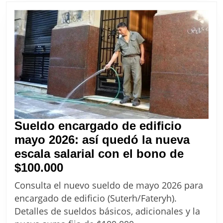
y
sueldos
para
mayo
2026
Sueldo encargado de edificio
mayo 2026: así quedó la nueva
escala salarial con el bono de
Sueldo
$100.000
encargado
Consulta el nuevo sueldo de mayo 2026 para
de
encargado de edificio (Suterh/Fateryh).
edificio
Detalles de sueldos básicos, adicionales y la
mayo