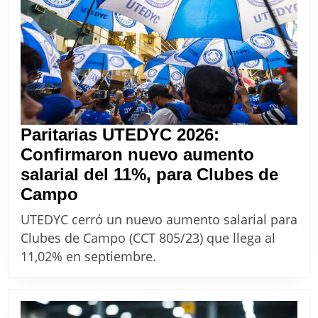
mecánico
chapistas
en
julio
agosto
y
septiemb
Paritarias UTEDYC 2026:
2026?
Confirmaron nuevo aumento
salarial del 11%, para Clubes de
Paritarias
Campo
UTEDYC
UTEDYC cerró un nuevo aumento salarial para
2026:
Clubes de Campo (CCT 805/23) que llega al
Confirmaron
11,02% en septiembre.
nuevo
aumento
salarial