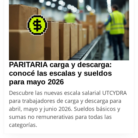
del
11%,
para
Clubes
de
Campo
PARITARIA carga y descarga:
conocé las escalas y sueldos
PARITARIA
para mayo 2026
carga
Descubre las nuevas escala salarial UTCYDRA
y
para trabajadores de carga y descarga para
descarga:
abril, mayo y junio 2026. Sueldos básicos y
conocé
sumas no remunerativas para todas las
las
categorías.
escalas