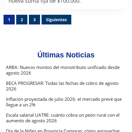
nueva suma fija de $100.000.
2026:
así
Paginación
1
2
3
Siguientes
quedó
de
la
entradas
nueva
escala
Últimas Noticias
salarial
con
ARBA: Nuevos montos del monotributo unificado desde
agosto 2026
el
bono
BECA PROGRESAR: Todas las fechas de cobro de agosto
2026
de
$100.000
Inflación proyectada de julio 2026: el mercado prevé que
llegue a un 2%
Escala salarial UATRE: cuánto cobra un peón rural con el
aumento de agosto 2026
Día de la Niñez en Provincia Compras: cómo aprovechar