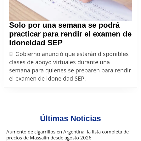
Solo por una semana se podrá
practicar para rendir el examen de
Solo
idoneidad SEP
por
El Gobierno anunció que estarán disponibles
una
clases de apoyo virtuales durante una
semana
semana para quienes se preparen para rendir
se
el examen de idoneidad SEP.
podrá
practicar
para
rendir
Últimas Noticias
el
examen
Aumento de cigarrillos en Argentina: la lista completa de
precios de Massalin desde agosto 2026
de