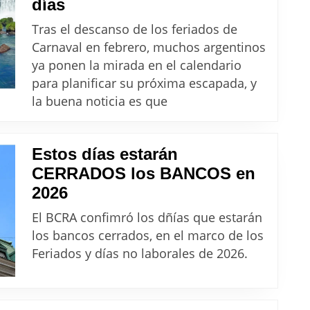
El
días
¿Cómo
próximo
se
Tras el descanso de los feriados de
fin
pagan
Carnaval en febrero, muchos argentinos
de
ya ponen la mirada en el calendario
el
semana
para planificar su próxima escapada, y
23
largo
la buena noticia es que
y
es
24?
en
Estos días estarán
marzo
CERRADOS los BANCOS en
y
Estos
2026
tiene
días
4
El BCRA confimró los dñías que estarán
estarán
los bancos cerrados, en el marco de los
días
CERRADOS
Feriados y días no laborales de 2026.
los
BANCOS
en