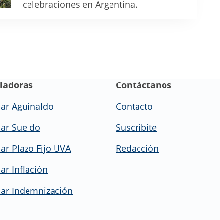
primeros
celebraciones en Argentina.
feriados
confirmados
de
2026
ladoras
Contáctanos
lar Aguinaldo
Contacto
lar Sueldo
Suscribite
lar Plazo Fijo UVA
Redacción
ar Inflación
lar Indemnización