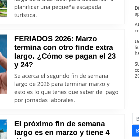
próximo
planificar una pequeña escapada
D
fin
ap
turística.
de
A
semana
c
FERIADOS 2026: Marzo
largo
U
termina con otro finde extra
S
de
h
largo. ¿Cómo se pagan el 23
junio
FERIADOS
y 24?
SU
por
c
2026:
un
Se acerca el segundo fin de semana
2
Marzo
feriado
largo de 2026 para terminar marzo y
termina
esto es lo que tenes que saber del pago
nacional
con
por jornadas laborales.
otro
finde
El próximo fin de semana
extra
B
largo es en marzo y tiene 4
largo.