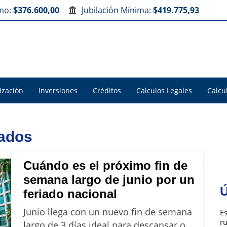
imo:
$376.600,00
Jubilación Mínima:
$419.775,93
ización
Inversiones
Créditos
Calculos Legales
Calcu
iados
Cuándo es el próximo fin de
semana largo de junio por un
Ú
Cuándo
feriado nacional
es
Junio llega con un nuevo fin de semana
E
el
r
largo de 3 días ideal para descansar o