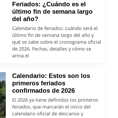
Feriados: ¿Cuándo es el
2026
último fin de semana largo
Feriados:
del año?
¿Cuándo
Calendario de feriados: cuándo será el
es
último fin de semana largo del año y
el
qué se sabe sobre el cronograma oficial
último
de 2026. Fechas, detalles y cómo se
fin
arma el
de
semana
Calendario: Estos son los
largo
primeros feriados
del
Calendario:
confirmados de 2026
año?
Estos
El 2026 ya tiene definidos los primeros
son
feriados, que marcarán el inicio del
los
calendario oficial de descanso y