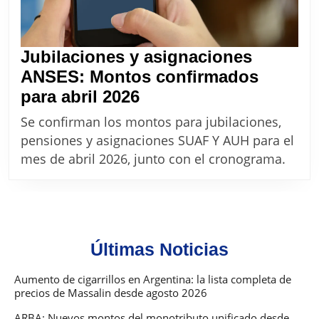
Jubilaciones y asignaciones
ANSES: Montos confirmados
Jubilaciones
para abril 2026
y
Se confirman los montos para jubilaciones,
asignaciones
pensiones y asignaciones SUAF Y AUH para el
ANSES:
mes de abril 2026, junto con el cronograma.
Montos
confirmados
para
abril
Últimas Noticias
2026
Aumento de cigarrillos en Argentina: la lista completa de
precios de Massalin desde agosto 2026
ARBA: Nuevos montos del monotributo unificado desde