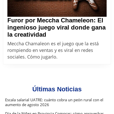
Furor por Meccha Chameleon: El
ingenioso juego viral donde gana
Furor
la creatividad
por
Meccha Chamaleon es el juego que la está
Meccha
rompiendo en ventas y es viral en redes
Chameleon:
sociales. Cómo jugarlo.
El
ingenioso
juego
viral
Últimas Noticias
donde
gana
Escala salarial UATRE: cuánto cobra un peón rural con el
aumento de agosto 2026
la
creatividad
Día de la Niñez en Provincia Compras: cómo aprovechar