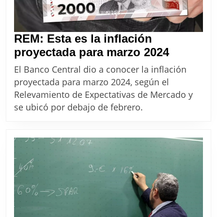
REM: Esta es la inflación
REM:
proyectada para marzo 2024
Esta
El Banco Central dio a conocer la inflación
es
proyectada para marzo 2024, según el
la
Relevamiento de Expectativas de Mercado y
inflación
se ubicó por debajo de febrero.
proyect
para
marzo
2024