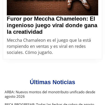
Furor por Meccha Chameleon: El
ingenioso juego viral donde gana
Furor
la creatividad
por
Meccha Chamaleon es el juego que la está
Meccha
rompiendo en ventas y es viral en redes
Chameleon:
sociales. Cómo jugarlo.
El
ingenioso
juego
viral
Últimas Noticias
donde
gana
ARBA: Nuevos montos del monotributo unificado desde
agosto 2026
la
creatividad
BECA PROGRESAR: Todas las fechas de cobro de agosto