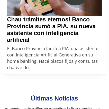
Chau trámites eternos! Banco
Provincia sumó a PIA, su nueva
asistente con inteligencia
Chau
artificial
trámites
El Banco Provincia lanzó a PIA, una asistente
eternos!
con Inteligencia Artificial Generativa en su
Banco
home banking. Hacé plazos fijos y consultas
Provincia
chateando.
sumó
a
PIA,
su
Últimas Noticias
nueva
asistente
Aumento de cigarrillos en Argentina: la lista completa de