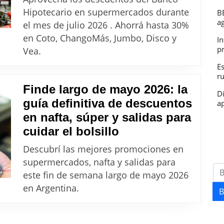
Hipotecario
Hipotecario en supermercados durante
B
supermercados:
a
el mes de julio 2026 . Ahorrá hasta 30%
Cómo
en Coto, ChangoMás, Jumbo, Disco y
In
ahorrar
p
Vea.
hasta
E
r
30%
Finde largo de mayo 2026: la
en
D
guía definitiva de descuentos
ap
tus
en nafta, súper y salidas para
compras
Finde
cuidar el bolsillo
largo
Descubrí las mejores promociones en
de
supermercados, nafta y salidas para
mayo
este fin de semana largo de mayo 2026
2026:
en Argentina.
B
la
guía