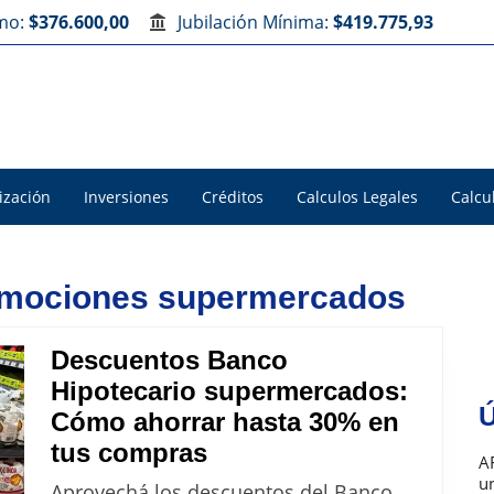
imo:
$376.600,00
Jubilación Mínima:
$419.775,93
ización
Inversiones
Créditos
Calculos Legales
Calcu
romociones supermercados
Descuentos Banco
Hipotecario supermercados:
Ú
Cómo ahorrar hasta 30% en
Descuentos
tus compras
A
Banco
u
Aprovechá los descuentos del Banco