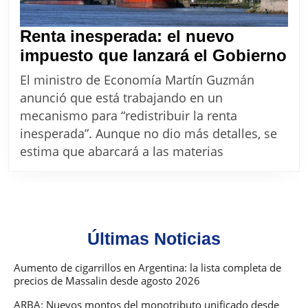
Renta inesperada: el nuevo
Re
impuesto que lanzará el Gobierno
in
El ministro de Economía Martín Guzmán
el
anunció que está trabajando en un
nu
mecanismo para “redistribuir la renta
im
inesperada”. Aunque no dio más detalles, se
qu
estima que abarcará a las materias
la
el
Go
Últimas Noticias
Aumento de cigarrillos en Argentina: la lista completa de
precios de Massalin desde agosto 2026
ARBA: Nuevos montos del monotributo unificado desde