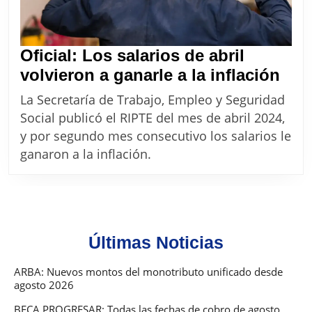
Oficial: Los salarios de abril
Ofic
volvieron a ganarle a la inflación
Los
La Secretaría de Trabajo, Empleo y Seguridad
sala
Social publicó el RIPTE del mes de abril 2024,
de
y por segundo mes consecutivo los salarios le
abri
ganaron a la inflación.
vol
a
gan
a
Últimas Noticias
la
infl
ARBA: Nuevos montos del monotributo unificado desde
agosto 2026
BECA PROGRESAR: Todas las fechas de cobro de agosto