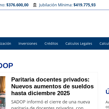
imo:
$376.600,00
Jubilación Mínima:
$419.775,93
ización
Inversiones
Créditos
Calculos Legales
Calcu
ADOP
Paritaria docentes privados:
Nuevos aumentos de sueldos
Ú
Paritaria
hasta diciembre 2025
docentes
SADOP informó el cierre de una nueva
Au
privados:
c
paritaria de docentes privados, con