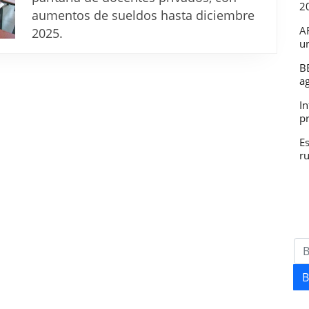
2
Nuevos
aumentos de sueldos hasta diciembre
aumentos
A
2025.
u
de
sueldos
B
a
hasta
In
diciembre
p
2025
E
r
B