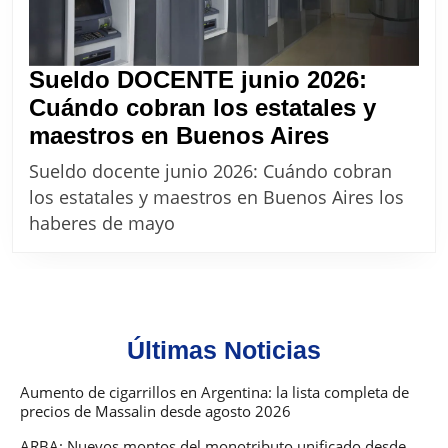
Sueldo DOCENTE junio 2026:
Cuándo cobran los estatales y
Sueldo
maestros en Buenos Aires
DOCENTE
Sueldo docente junio 2026: Cuándo cobran
junio
los estatales y maestros en Buenos Aires los
2026:
haberes de mayo
Cuándo
cobran
los
estatales
Últimas Noticias
y
maestros
Aumento de cigarrillos en Argentina: la lista completa de
precios de Massalin desde agosto 2026
en
Buenos
ARBA: Nuevos montos del monotributo unificado desde