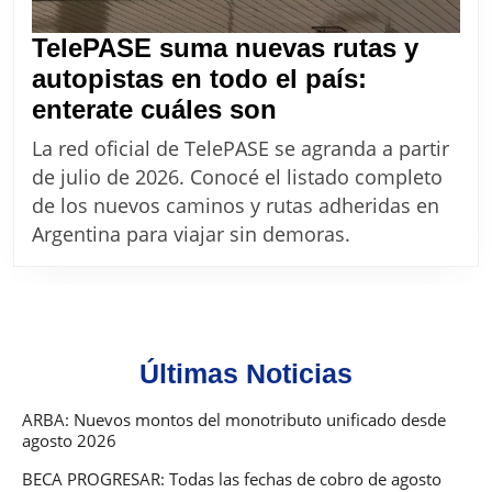
TelePASE suma nuevas rutas y
autopistas en todo el país:
TelePASE
enterate cuáles son
suma
La red oficial de TelePASE se agranda a partir
nuevas
de julio de 2026. Conocé el listado completo
rutas
de los nuevos caminos y rutas adheridas en
y
Argentina para viajar sin demoras.
autopistas
en
todo
el
Últimas Noticias
país:
enterate
ARBA: Nuevos montos del monotributo unificado desde
agosto 2026
cuáles
son
BECA PROGRESAR: Todas las fechas de cobro de agosto