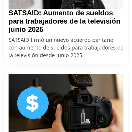
SATSAID: Aumento de sueldos
para trabajadores de la televisión
SATSAID:
junio 2025
Aumento
SATSAID firmó un nuevo acuerdo paritario
de
con aumento de sueldos para trabajadores de
sueldos
la televisión desde junio 2025.
para
trabajadores
de
la
televisión
junio
2025