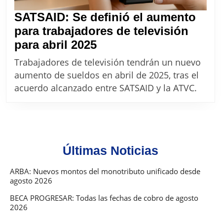
SATSAID: Se definió el aumento
para trabajadores de televisión
SATSAID:
para abril 2025
Se
Trabajadores de televisión tendrán un nuevo
definió
aumento de sueldos en abril de 2025, tras el
el
acuerdo alcanzado entre SATSAID y la ATVC.
aumento
para
trabajadores
de
Últimas Noticias
televisión
para
ARBA: Nuevos montos del monotributo unificado desde
agosto 2026
abril
2025
BECA PROGRESAR: Todas las fechas de cobro de agosto
2026