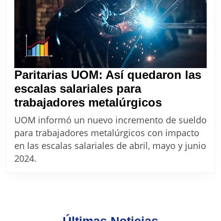
Paritarias UOM: Así quedaron las
escalas salariales para
Paritarias
trabajadores metalúrgicos
UOM:
UOM informó un nuevo incremento de sueldo
Así
para trabajadores metalúrgicos con impacto
quedaron
en las escalas salariales de abril, mayo y junio
las
2024.
escalas
salariales
para
trabajador