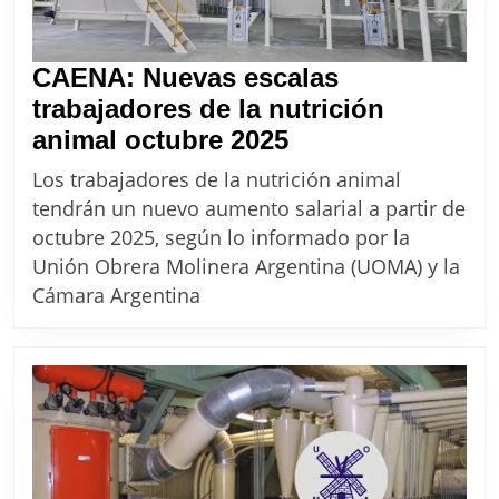
CAENA: Nuevas escalas
trabajadores de la nutrición
CAENA:
animal octubre 2025
Nuevas
Los trabajadores de la nutrición animal
escalas
tendrán un nuevo aumento salarial a partir de
trabajadores
octubre 2025, según lo informado por la
de
Unión Obrera Molinera Argentina (UOMA) y la
la
Cámara Argentina
nutrición
animal
octubre
2025