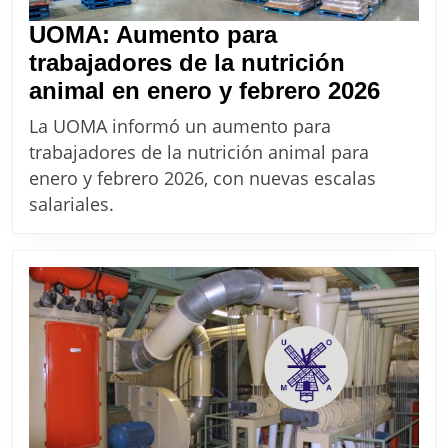
UOMA: Aumento para
trabajadores de la nutrición
UOMA
animal en enero y febrero 2026
Aume
La UOMA informó un aumento para
para
trabajadores de la nutrición animal para
traba
enero y febrero 2026, con nuevas escalas
de
salariales.
la
nutri
anima
en
enero
y
febre
2026