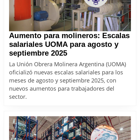
Aumento para molineros: Escalas
salariales UOMA para agosto y
Aumento
septiembre 2025
para
La Unión Obrera Molinera Argentina (UOMA)
molineros:
oficializó nuevas escalas salariales para los
Escalas
meses de agosto y septiembre 2025, con
salariales
nuevos aumentos para trabajadores del
UOMA
sector.
para
agosto
y
septiembre