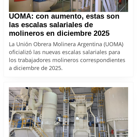
UOMA: con aumento, estas son
las escalas salariales de
UOMA:
molineros en diciembre 2025
con
La Unión Obrera Molinera Argentina (UOMA)
aument
oficializó las nuevas escalas salariales para
estas
los trabajadores molineros correspondientes
son
a diciembre de 2025.
las
escalas
salarial
de
moliner
en
diciemb
2025