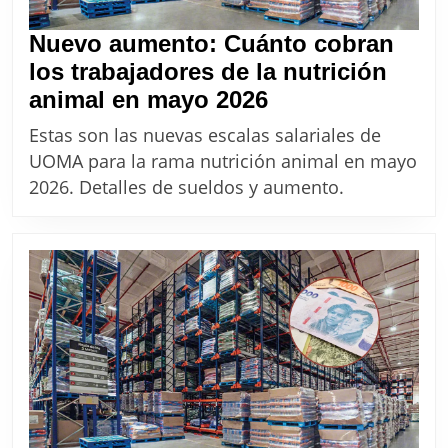
Nuevo aumento: Cuánto cobran
los trabajadores de la nutrición
Nuevo
animal en mayo 2026
aumento:
Estas son las nuevas escalas salariales de
Cuánto
UOMA para la rama nutrición animal en mayo
cobran
2026. Detalles de sueldos y aumento.
los
trabajadores
de
la
nutrición
animal
en
mayo
2026