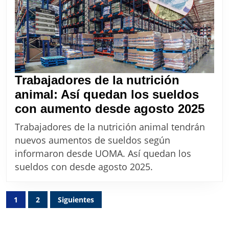
2025
Trabajadores de la nutrición
animal: Así quedan los sueldos
Tra
con aumento desde agosto 2025
de
Trabajadores de la nutrición animal tendrán
la
nuevos aumentos de sueldos según
nutr
informaron desde UOMA. Así quedan los
anim
sueldos con desde agosto 2025.
Así
que
Paginación
1
2
Siguientes
los
de
sue
entradas