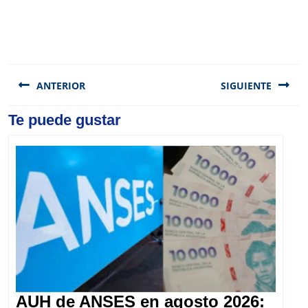
Navegación
de
ANTERIOR
SIGUIENTE
entradas
Previous
Te puede gustar
Next
post:
post:
AUH de ANSES en agosto 2026: