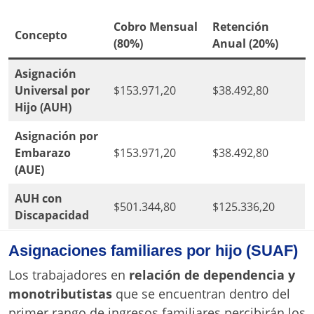
Cobro Mensual
Retención
Concepto
(80%)
Anual (20%)
Asignación
Universal por
$153.971,20
$38.492,80
Hijo (AUH)
Asignación por
Embarazo
$153.971,20
$38.492,80
(AUE)
AUH con
$501.344,80
$125.336,20
Discapacidad
Asignaciones familiares por hijo (SUAF)
Los trabajadores en
relación de dependencia y
monotributistas
que se encuentran dentro del
primer rango de ingresos familiares percibirán los