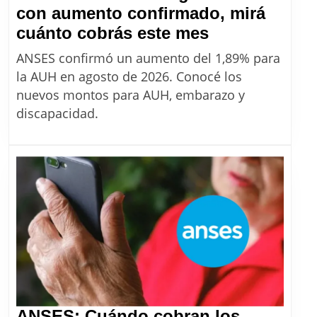
con aumento confirmado, mirá
AUH
cuánto cobrás este mes
de
ANSES confirmó un aumento del 1,89% para
ANSES
la AUH en agosto de 2026. Conocé los
en
nuevos montos para AUH, embarazo y
agosto
discapacidad.
2026:
con
aumento
confirmado,
mirá
cuánto
cobrás
este
mes
ANSES: Cuándo cobran los