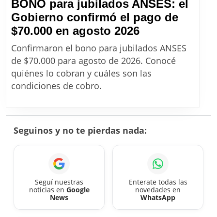
BONO para jubilados ANSES: el
Gobierno confirmó el pago de
BONO
$70.000 en agosto 2026
para
Confirmaron el bono para jubilados ANSES
jubilados
de $70.000 para agosto de 2026. Conocé
ANSES:
quiénes lo cobran y cuáles son las
el
condiciones de cobro.
Gobierno
confirmó
el
Seguinos y no te pierdas nada:
pago
de
$70.000
en
Seguí nuestras
Enterate todas las
noticias en
Google
novedades en
agosto
News
WhatsApp
2026