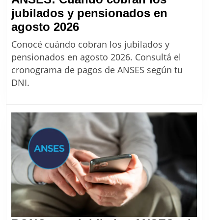
jubilados y pensionados en
ANSES:
agosto 2026
Cuándo
Conocé cuándo cobran los jubilados y
cobran
pensionados en agosto 2026. Consultá el
los
cronograma de pagos de ANSES según tu
jubilados
DNI.
y
pensionados
en
agosto
2026