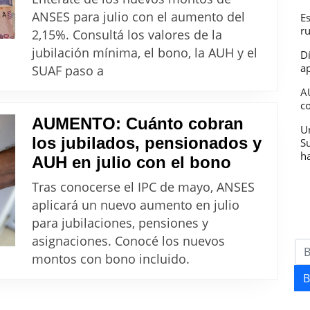
monto:
ANSES para julio con el aumento del
E
Cómo
r
2,15%. Consultá los valores de la
quedan
jubilación mínima, el bono, la AUH y el
D
las
ap
SUAF paso a
jubilaciones,
A
c
pensiones
AUMENTO: Cuánto cobran
y
U
los jubilados, pensionados y
S
asignaciones
h
AUMENTO
AUH en julio con el bono
de
Cuánto
ANSES
Tras conocerse el IPC de mayo, ANSES
cobran
aplicará un nuevo aumento en julio
en
los
para jubilaciones, pensiones y
julio
jubilados,
asignaciones. Conocé los nuevos
2026
pensiona
montos con bono incluido.
y
B
AUH