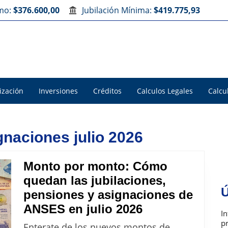
imo:
$376.600,00
Jubilación Mínima:
$419.775,93
ización
Inversiones
Créditos
Calculos Legales
Calcu
gnaciones julio 2026
Monto por monto: Cómo
quedan las jubilaciones,
Ú
pensiones y asignaciones de
Monto
ANSES en julio 2026
In
por
p
Enterate de los nuevos montos de