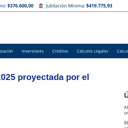
imo:
$376.600,00
Jubilación Mínima:
$419.775,93
ización
Inversiones
Créditos
Calculos Legales
Calcu
 2025 proyectada por el
Ú
A
u
B