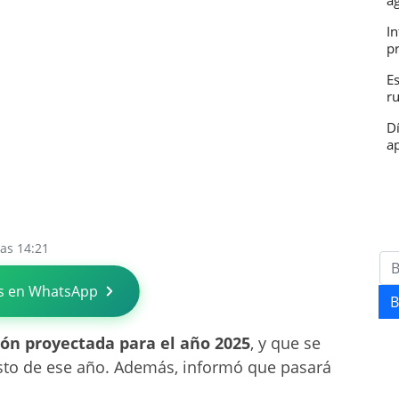
a
In
p
E
r
D
ap
las 14:21
s en WhatsApp
B
ión proyectada para el año 2025
, y que se
esto de ese año. Además, informó que pasará