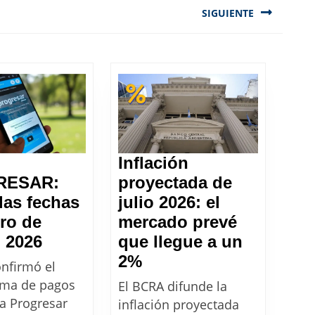
SIGUIENTE
Next
post:
Inflación
RESAR:
proyectada de
las fechas
julio 2026: el
ro de
mercado prevé
BECA
 2026
que llegue a un
PROGRESAR:
Inflación
2%
nfirmó el
Todas
proyectada
ama de pagos
El BCRA difunde la
las
de
ca Progresar
inflación proyectada