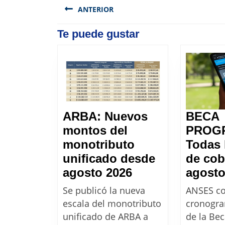
de
ANTERIOR
entradas
Previous
Te puede gustar
post:
ARBA: Nuevos
BECA
montos del
PROG
monotributo
Todas 
unificado desde
de cob
ARBA:
agosto 2026
agosto
Nuevos
Se publicó la nueva
ANSES co
montos
escala del monotributo
cronogr
del
unificado de ARBA a
de la Be