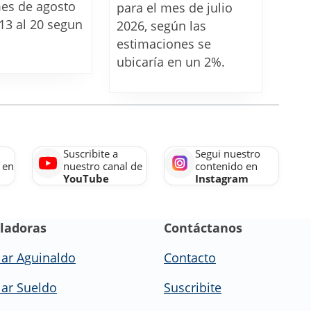
fechas
julio
mes de agosto
para el mes de julio
de
2026:
13 al 20 segun
2026, según las
cobro
el
estimaciones se
de
ubicaría en un 2%.
mercado
agosto
prevé
2026
que
llegue
a
Suscribite a
Segui nuestro
un
 en
nuestro canal de
contenido en
2%
YouTube
Instagram
ladoras
Contáctanos
lar Aguinaldo
Contacto
lar Sueldo
Suscribite