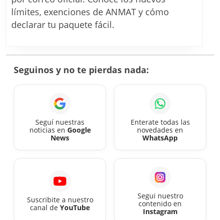
MÁS
límites, exenciones de ANMAT y cómo
FÁCIL:
declarar tu paquete fácil.
los
cambios
de
Seguinos y no te pierdas nada:
ARCA
en
compras
internacionales
Seguí nuestras
Enterate todas las
noticias en
Google
novedades en
News
WhatsApp
Segui nuestro
Suscribite a nuestro
contenido en
canal de
YouTube
Instagram