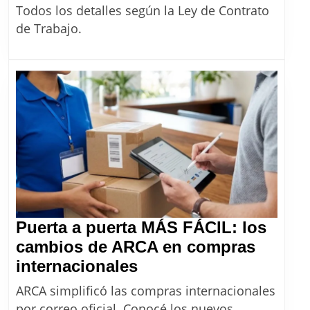
de
Todos los detalles según la Ley de Contrato
agosto:
de Trabajo.
¿Cómo
se
cobra
y
cómo
se
trabaja
en
el
fin
Puerta a puerta MÁS FÁCIL: los
de
cambios de ARCA en compras
semana
Puerta
internacionales
largo?
a
ARCA simplificó las compras internacionales
puerta
por correo oficial. Conocé los nuevos