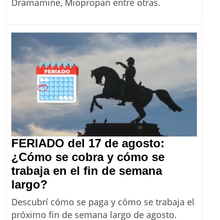
ANMAT
Dramamine, Miopropan entre otras.
aprobó
10
nuevos
medicament
que
ahora
son
de
venta
libre
FERIADO del 17 de agosto:
¿Cómo se cobra y cómo se
trabaja en el fin de semana
FERIADO
largo?
del
Descubrí cómo se paga y cómo se trabaja el
17
próximo fin de semana largo de agosto.