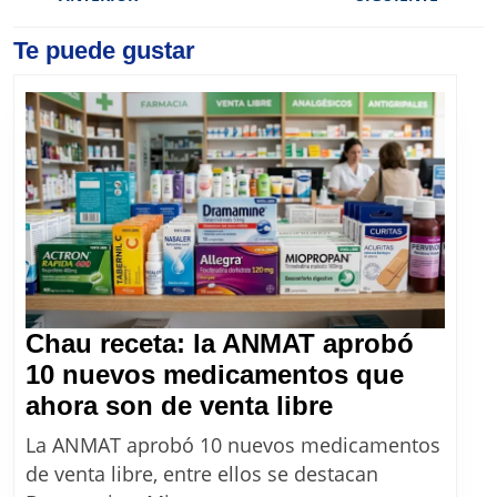
entradas
Previous
Te puede gustar
Next
post:
post:
Chau receta: la ANMAT aprobó
10 nuevos medicamentos que
Chau
ahora son de venta libre
receta:
La ANMAT aprobó 10 nuevos medicamentos
la
de venta libre, entre ellos se destacan