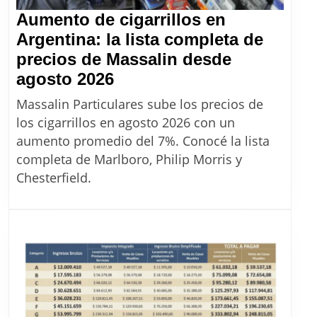
Aumento de cigarrillos en
Argentina: la lista completa de
precios de Massalin desde
Aumento
agosto 2026
de
Massalin Particulares sube los precios de
cigarrillos
los cigarrillos en agosto 2026 con un
en
aumento promedio del 7%. Conocé la lista
Argentina:
completa de Marlboro, Philip Morris y
la
Chesterfield.
lista
completa
de
precios
de
Massalin
desde