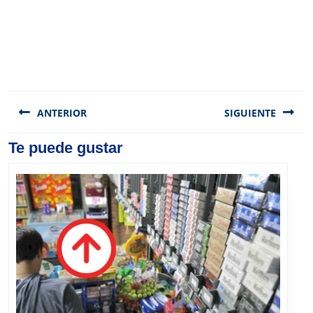
Navegación
de
ANTERIOR
SIGUIENTE
entradas
Previous
Te puede gustar
Next
post:
post: