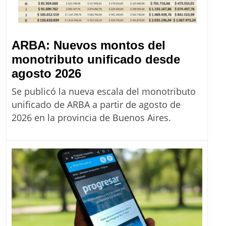
agosto
2026
ARBA: Nuevos montos del
monotributo unificado desde
ARBA:
agosto 2026
Nuevos
Se publicó la nueva escala del monotributo
montos
unificado de ARBA a partir de agosto de
del
2026 en la provincia de Buenos Aires.
monotributo
unificado
desde
agosto
2026