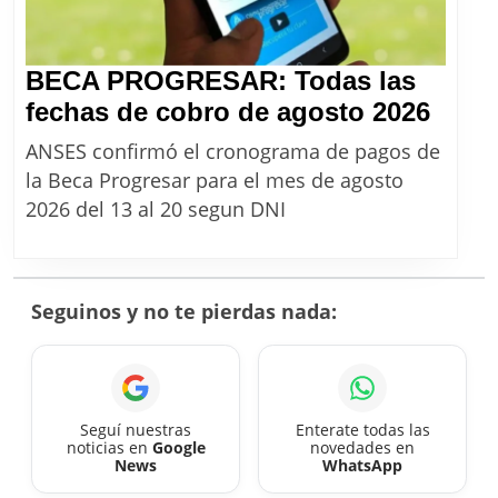
BECA PROGRESAR: Todas las
BEC
fechas de cobro de agosto 2026
PRO
ANSES confirmó el cronograma de pagos de
Toda
la Beca Progresar para el mes de agosto
las
2026 del 13 al 20 segun DNI
fech
de
cobr
Seguinos y no te pierdas nada:
de
agos
2026
Seguí nuestras
Enterate todas las
noticias en
Google
novedades en
News
WhatsApp