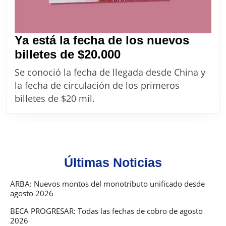
Ya está la fecha de los nuevos
Ya
billetes de $20.000
está
Se conoció la fecha de llegada desde China y
la
la fecha de circulación de los primeros
fecha
billetes de $20 mil.
de
los
nuevos
billetes
Últimas Noticias
de
$20.000
ARBA: Nuevos montos del monotributo unificado desde
agosto 2026
BECA PROGRESAR: Todas las fechas de cobro de agosto
2026